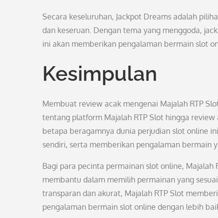
Secara keseluruhan, Jackpot Dreams adalah pilih
dan keseruan. Dengan tema yang menggoda, jackp
ini akan memberikan pengalaman bermain slot on
Kesimpulan
Membuat review acak mengenai Majalah RTP Slot
tentang platform Majalah RTP Slot hingga review 
betapa beragamnya dunia perjudian slot online in
sendiri, serta memberikan pengalaman bermain 
Bagi para pecinta permainan slot online, Majalah
membantu dalam memilih permainan yang sesuai 
transparan dan akurat, Majalah RTP Slot member
pengalaman bermain slot online dengan lebih bai