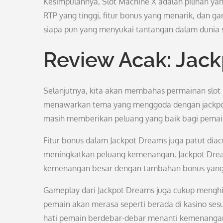
Kesimpulannya, Slot Machine X adalah pilihan ya
RTP yang tinggi, fitur bonus yang menarik, dan g
siapa pun yang menyukai tantangan dalam dunia sl
Review Acak: Jac
Selanjutnya, kita akan membahas permainan slot 
menawarkan tema yang menggoda dengan jackpot 
masih memberikan peluang yang baik bagi pema
Fitur bonus dalam Jackpot Dreams juga patut diacu
meningkatkan peluang kemenangan, Jackpot Dr
kemenangan besar dengan tambahan bonus yang
Gameplay dari Jackpot Dreams juga cukup menghib
pemain akan merasa seperti berada di kasino s
hati pemain berdebar-debar menanti kemenangan