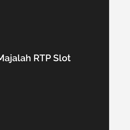
ajalah RTP Slot