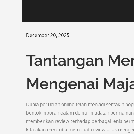
Posted
December 20, 2025
on
Tantangan Me
Mengenai Maja
Dunia perjudian online telah menjadi semakin pop
bentuk hiburan dalam dunia ini adalah permainan 
memberikan review terhadap berbagai jenis permai
kita akan mencoba membuat review acak mengenai