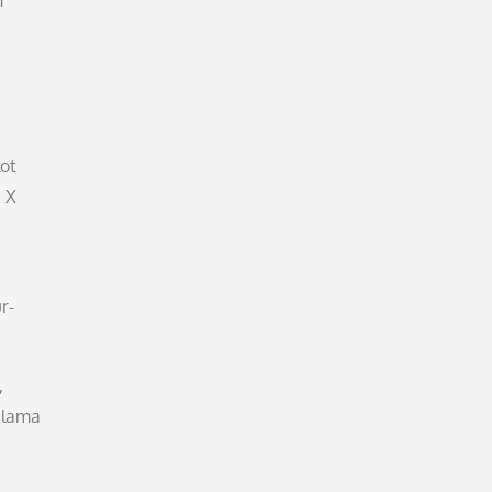
n
lot
 X
r-
,
elama