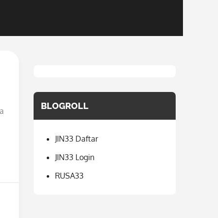
BLOGROLL
ia
JIN33 Daftar
JIN33 Login
RUSA33