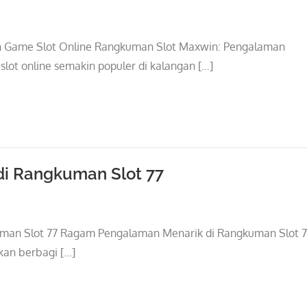
 Game Slot Online Rangkuman Slot Maxwin: Pengalaman
lot online semakin populer di kalangan […]
i Rangkuman Slot 77
uman Slot 77 Ragam Pengalaman Menarik di Rangkuman Slot 
kan berbagi […]