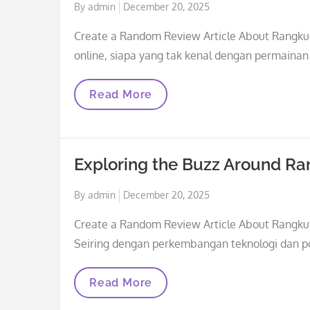
Posted
By
admin
December 20, 2025
on
Create a Random Review Article About Rangku
online, siapa yang tak kenal dengan permainan 
Membuat
Read More
Rangkuman
Santai
Tentang
Slot
Online
Exploring the Buzz Around Ra
Posted
By
admin
December 20, 2025
on
Create a Random Review Article About Rangkum
Seiring dengan perkembangan teknologi dan pop
Exploring
Read More
The
Buzz