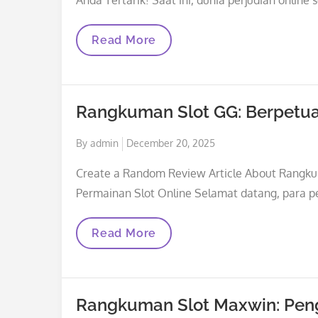
Anda Tertarik! Saat ini, dunia perjudian online 
Rangkuman
Read More
Slot
Akurat:
Review
Yang
Membuat
Rangkuman Slot GG: Berpetual
Anda
Tertarik!
Posted
By
admin
December 20, 2025
on
Create a Random Review Article About Rangku
Permainan Slot Online Selamat datang, para p
Rangkuman
Read More
Slot
GG:
Berpetualang
Di
Dunia
Rangkuman Slot Maxwin: Pen
Permainan
Slot