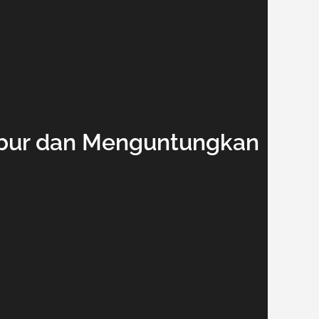
hibur dan Menguntungkan