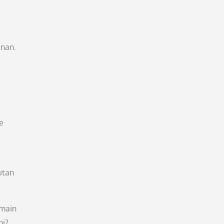
inan.
e
utan
emain
ni?