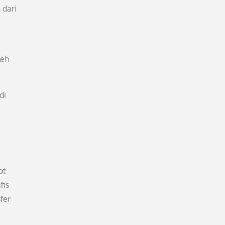
 dari
leh
di
ot
fis
fer