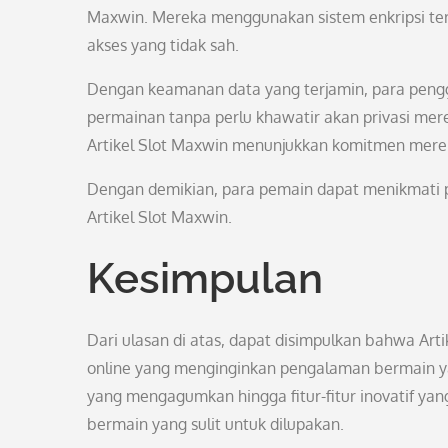
Maxwin. Mereka menggunakan sistem enkripsi terk
akses yang tidak sah.
Dengan keamanan data yang terjamin, para peng
permainan tanpa perlu khawatir akan privasi mer
Artikel Slot Maxwin menunjukkan komitmen mere
Dengan demikian, para pemain dapat menikmati 
Artikel Slot Maxwin.
Kesimpulan
Dari ulasan di atas, dapat disimpulkan bahwa Arti
online yang menginginkan pengalaman bermain ya
yang mengagumkan hingga fitur-fitur inovatif yan
bermain yang sulit untuk dilupakan.