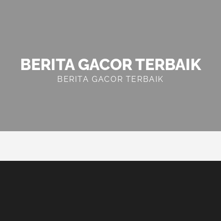
BERITA GACOR TERBAIK
BERITA GACOR TERBAIK