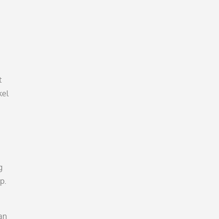
t
kel
g
p.
an