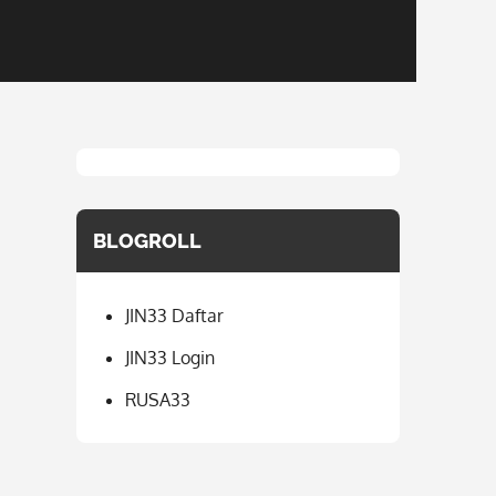
BLOGROLL
JIN33 Daftar
JIN33 Login
RUSA33