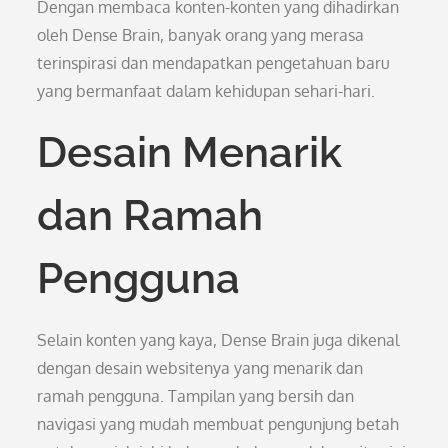
Dengan membaca konten-konten yang dihadirkan
oleh Dense Brain, banyak orang yang merasa
terinspirasi dan mendapatkan pengetahuan baru
yang bermanfaat dalam kehidupan sehari-hari.
Desain Menarik
dan Ramah
Pengguna
Selain konten yang kaya, Dense Brain juga dikenal
dengan desain websitenya yang menarik dan
ramah pengguna. Tampilan yang bersih dan
navigasi yang mudah membuat pengunjung betah