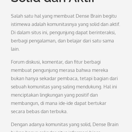
Salah satu hal yang membuat Dense Brain begitu
istimewa adalah komunitasnya yang solid dan aktif.
Di dalam situs ini, pengunjung dapat berinteraksi,
berbagi pengalaman, dan belajar dari satu sama
lain.
Forum diskusi, komentar, dan fitur berbagi
membuat pengunjung merasa bahwa mereka
bukan hanya sekadar pembaca, tetapi bagian dari
sebuah komunitas yang saling mendukung. Hal ini
menciptakan lingkungan yang positif dan
membangun, di mana ide-ide dapat bertukar
secara bebas dan terbuka.
Dengan adanya komunitas yang solid, Dense Brain