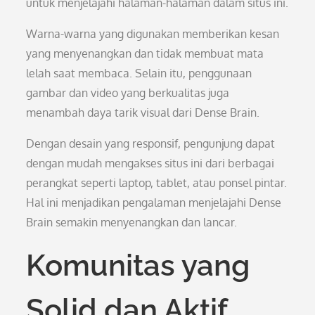
untuk menjelajahi halaman-halaman dalam situs ini.
Warna-warna yang digunakan memberikan kesan
yang menyenangkan dan tidak membuat mata
lelah saat membaca. Selain itu, penggunaan
gambar dan video yang berkualitas juga
menambah daya tarik visual dari Dense Brain.
Dengan desain yang responsif, pengunjung dapat
dengan mudah mengakses situs ini dari berbagai
perangkat seperti laptop, tablet, atau ponsel pintar.
Hal ini menjadikan pengalaman menjelajahi Dense
Brain semakin menyenangkan dan lancar.
Komunitas yang
Solid dan Aktif