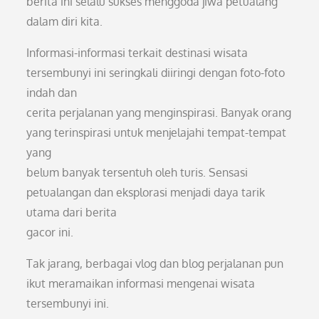
berita ini selalu sukses menggoda jiwa petualang
dalam diri kita.
Informasi-informasi terkait destinasi wisata
tersembunyi ini seringkali diiringi dengan foto-foto
indah dan
cerita perjalanan yang menginspirasi. Banyak orang
yang terinspirasi untuk menjelajahi tempat-tempat
yang
belum banyak tersentuh oleh turis. Sensasi
petualangan dan eksplorasi menjadi daya tarik
utama dari berita
gacor ini.
Tak jarang, berbagai vlog dan blog perjalanan pun
ikut meramaikan informasi mengenai wisata
tersembunyi ini.