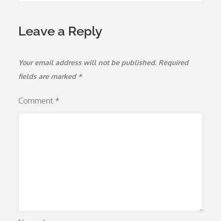
Leave a Reply
Your email address will not be published.
Required
fields are marked
*
Comment
*